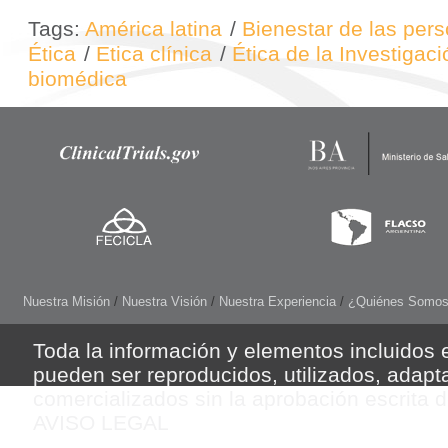
Tags:
América latina
/
Bienestar de las per
Ética
/
Etica clínica
/
Ética de la Investigaci
biomédica
Nuestra Misión
/
Nuestra Visión
/
Nuestra Experiencia
/
¿Quiénes Somo
Toda la información y elementos incluidos e
pueden ser reproducidos, utilizados, adapt
comercializados sin la aprobación escrita 
AVISO LEGAL